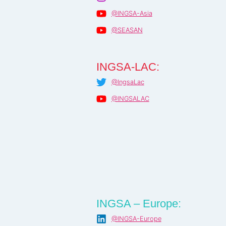
@INGSA-Asia
@SEASAN
INGSA-LAC:
@IngsaLac
@INGSALAC
INGSA – Europe:
@INGSA-Europe