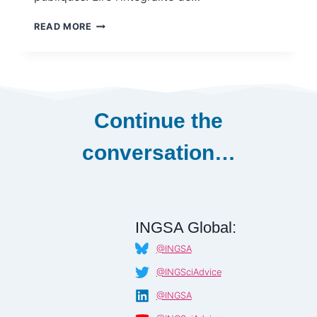
COMPRENDRE
READ MORE
L’ESSOR
DE
LA
DIPLOMATIE
SCIENTIFIQUE
–
Continue the
THE
CONVERSATION
conversation…
[FRENCH]
INGSA Global:
@INGSA
@INGSciAdvice
@INGSA