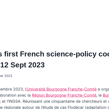
 first French science-policy co
12 Sept 2023
ber 2023
tembre 2023,
l’Université Bourgogne Franche-Comté
a orga
aboration avec la
Région Bourgogne-Franche-Comté
, le
Bu
c
et l’INGSA. Réunissant une cinquantaine de chercheurs e
ue régionale autour de l’étude de cas Flodécar (adaptation 