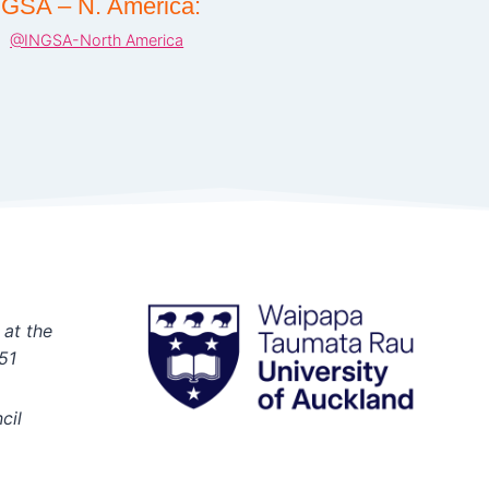
NGSA – N. America:
@INGSA-North America
 at the
51
cil