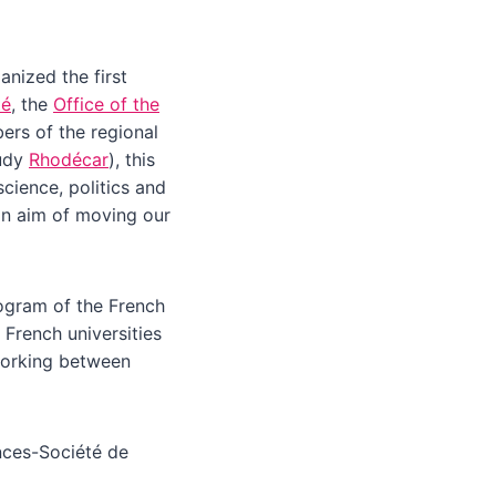
anized the first
té
, the
Office of the
ers of the regional
tudy
Rhodécar
), this
cience, politics and
on aim of moving our
gram of the French
 French universities
tworking between
ences-Société de