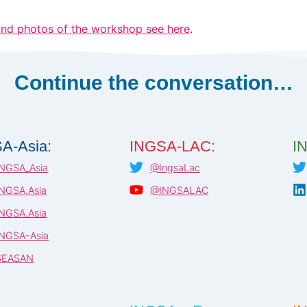
and photos of the workshop see here
.
Continue the conversation…
A-Asia:
INGSA-LAC:
I
NGSA_Asia
@IngsaLac
NGSA.Asia
@INGSALAC
NGSA.Asia
NGSA-Asia
SEASAN