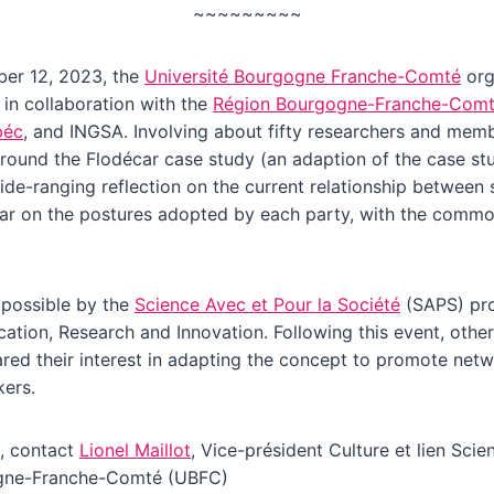
~~~~~~~~~
er 12, 2023, the
Université Bourgogne Franche-Comté
org
in collaboration with the
Région Bourgogne-Franche-Com
béc
, and INGSA. Involving about fifty researchers and memb
around the Flodécar case study (an adaption of the case s
e-ranging reflection on the current relationship between s
ular on the postures adopted by each party, with the comm
possible by the
Science Avec et Pour la Société
(SAPS) pro
ation, Research and Innovation. Following this event, other
red their interest in adapting the concept to promote ne
kers.
n, contact
Lionel Maillot
, Vice-président Culture et lien Sci
gogne-Franche-Comté (UBFC)