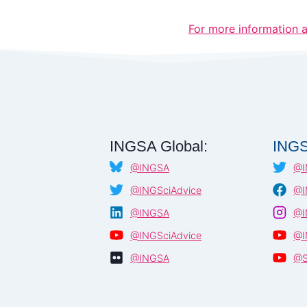
For more information 
INGSA Global:
INGS
@INGSA
@I
@INGSciAdvice
@I
@INGSA
@I
@INGSciAdvice
@I
@INGSA
@