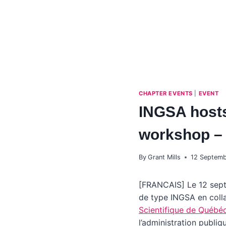
CHAPTER EVENTS
|
EVENT
INGSA hosts
workshop – 
By
Grant Mills
12 Septem
[FRANCAIS] Le 12 sep
de type INGSA en coll
Scientifique de Québé
l’administration publiq