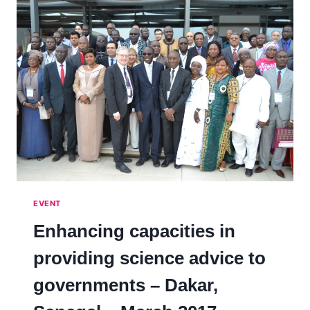
:
INNOVATIONS
ET
TENDANCES
EN
CONSEIL
SCIENTIFIQUE
AUX
GOUVERNEMENTS
EVENT
Enhancing capacities in
providing science advice to
governments – Dakar,