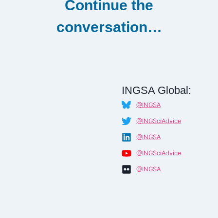
Continue the
GOVERNMENTS
–
conversation…
DAKAR,
SENEGAL
–
MARCH
2017
INGSA Global:
@INGSA
@INGSciAdvice
@INGSA
@INGSciAdvice
@INGSA