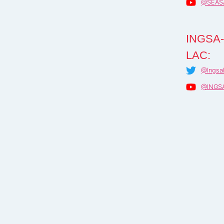
@SEAS
INGSA-
LAC:
@Ingsa
@INGS