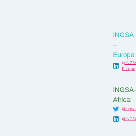
INGSA
–
Europe:
@INGS
Europe
INGSA-
Africa:
@IngsaA
@INGSA