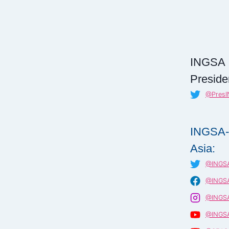
INGSA
Preside
@Pres
INGSA-
Asia:
@INGSA
@INGSA
@INGSA
@INGSA