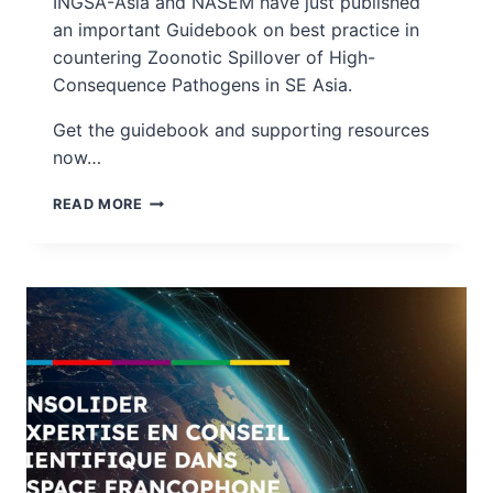
INGSA-Asia and NASEM have just published
an important Guidebook on best practice in
countering Zoonotic Spillover of High-
Consequence Pathogens in SE Asia.
Get the guidebook and supporting resources
now…
NEW
READ MORE
REPORT:
ZOONOTIC
TRANSMISSION
IN
SE
ASIA
–
INGSA-
ASIA
AND
NASEM