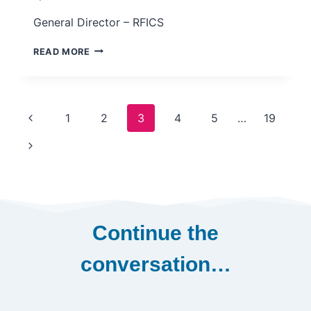
General Director – RFICS
PROF
READ MORE
MATHIEU
OUIMET
Page
Previous
1
2
3
4
5
…
19
navigation
Page
Next
Page
Continue the
conversation…