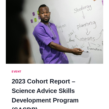
:
INNOVATIONS
ET
TENDANCES
EN
CONSEIL
SCIENTIFIQUE
AUX
GOUVERNEMENTS
EVENT
2023 Cohort Report –
Science Advice Skills
Development Program